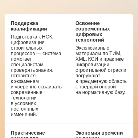
Поддержка
Освоение
квалификации
современных
цифровых
Подготовка к НОК,
технологий
цифровизация
строительных
Эксклюзивные
процессов — система
материалы по ТИМ,
помогает
XML, КСИ и практике
специалистам
цифровизации
проверять знания,
строительной отрасли
готовиться
погружают
к экзаменам
в предметную область
и уверенно осваивать
с твёрдой опорой
современные
на нормативную базу.
технологии
в условиях
постоянных
изменений.
Практические
Экономия времени