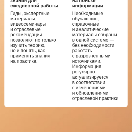
знания для
на поиске
ежедневной работы
информации
Гиды, экспертные
Необходимые
материалы,
обучающие,
видеосеминары
справочные
и отраслевые
и аналитические
рекомендации
материалы собраны
позволяют не только
в одной системе —
изучить теорию,
без необходимости
но и понять, как
работать
применять знания
с разрозненными
на практике.
источниками.
Информация
регулярно
актуализируется
в соответствии
с изменениями
и обновлениями
отраслевой практики.